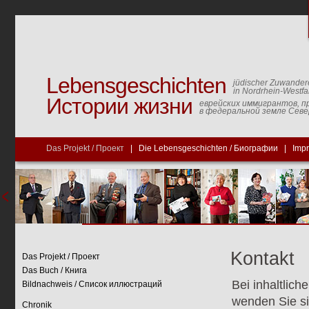
Lebensgeschichten
jüdischer Zuwander
in Nordrhein-Westfa
Истории жизни
еврейских иммигрантов, п
в федеральной земле Сев
Das Projekt / Проект
|
Die Lebensgeschichten / Биографии
|
Imp
Kontakt
Das Projekt / Проект
Das Buch / Книга
Bei inhaltlich
Bildnachweis / Список иллюстраций
wenden Sie si
Chronik