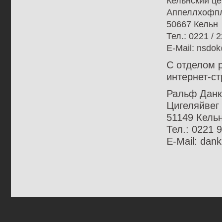
Кельнский ц
Аппеллхофпл
50667 Кельн
Тел.: 0221 / 
E-Mail: nsdok
С отделом 
интернет-с
Ральф Данк
Цигеляйвег
51149 Кель
Тел.: 0221 
E-Mail: dan