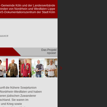
en-Gemeinde Köln und der Landesverbände
inden von Nordrhein und Westfalen-Lippe
NS-Dokumentationszentrum der Stadt Köln
вшихся
Das Projekt
проект
nft die frühere Sowjetunion
Nordrhein-Westfalen und haben
lteren jüdischen Zuwanderer
tschland. Sie waren im
 und Krieg sowie