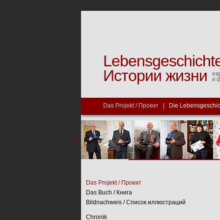
Lebensgeschicht
Истории жизни
ев
в 
Das Projekt / Проект
|
Die Lebensgeschi
Das Projekt / Проект
Das Buch / Книга
Bildnachweis / Список иллюстраций
Chronik