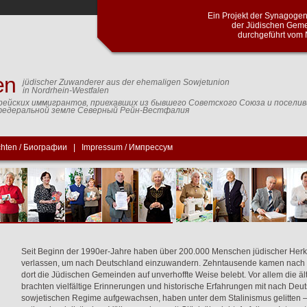
Ein Projekt der Synagog
der Jüdischen Geme
durchgeführt vom 
en
jüdischer Zuwanderer aus der ehemaligen Sowjetunion
in Nordrhein-Westfalen
рейских иммигрантов, приехавших из бывшего Советского Союза и посели
федеральной земле Северный Рейн-Вестфалия
chten / Биографии
|
Impressum / Импрессум
Seit Beginn der 1990er-Jahre haben über 200.000 Menschen jüdischer Herku
verlassen, um nach Deutschland einzuwandern. Zehntausende kamen nach 
dort die Jüdischen Gemeinden auf unverhoffte Weise belebt. Vor allem die ä
brachten vielfältige Erinnerungen und historische Erfahrungen mit nach Deu
sowjetischen Regime aufgewachsen, haben unter dem Stalinismus gelitten –