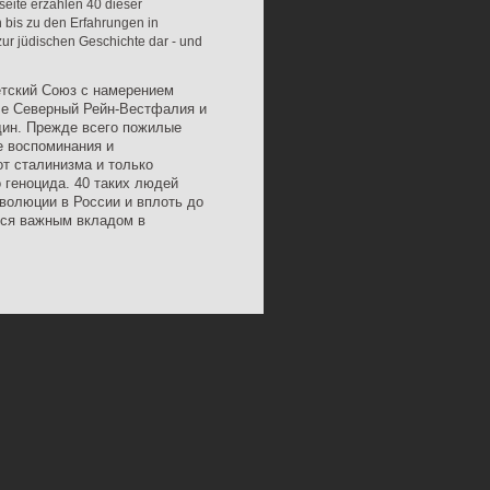
tseite erzählen 40 dieser
 bis zu den Erfahrungen in
zur jüdischen Geschichte dar - und
етский Союз с намерением
мле Северный Рейн-Вестфалия и
щин. Прежде всего пожилые
е воспоминания и
от сталинизма и только
 геноцида. 40 таких людей
еволюции в России и вплоть до
тся важным вкладом в