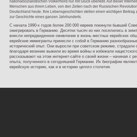
nationalsozialistischen Völkermord nur mit Glück überlebt. Auf dieser Interne
Menschen aus ihrem Leben, von den Zeiten nach der Russischen Revolution
Deutschland heute. Ihre Lebensgeschichten stellen einen wichtigen Beitrag 
zur Geschichte eines ganzen Jahrhunderts.
С начала 1990-х годов более 200 000 евреев покинули бывший Сов
эмигрировать в Германию. Десятки тысяч из них поселились в зе
внесли непредвиденное оживление в жизнь местных еврейских об
еврейские иммигранты принесли с собой в Германию разнообразны
исторический опыт. Они выросли при советском режиме, страдали 
благодаря везению выжили во время войны и избежали нацистского
рассказывают на этом интернет-сайте о своей жизни – начиная с р
опыта, полученного в сегодняшней Германии. Их биографии являю
еврейскую историю, как и в историю целого столетия.