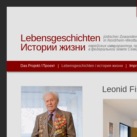
Lebensgeschichten
jüdischer Zuwander
in Nordrhein-Westfa
Истории жизни
еврейских иммигрантов, п
в федеральной земле Сев
Das Projekt / Проект
|
Lebensgeschichten / история жизни
|
Imp
Leonid F