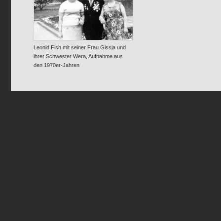
Leonid Fish mit seiner Frau Gissja und
ihrer Schwester Wera, Aufnahme aus
den 1970er-Jahren