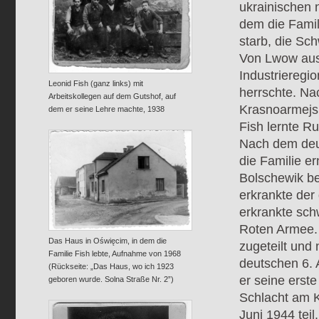
ukrainischen 
dem die Famil
starb, die Sc
Von Lwow aus 
Industrieregi
Leonid Fish (ganz links) mit
herrschte. Nac
Arbeitskollegen auf dem Gutshof, auf
Krasnoarmejsk
dem er seine Lehre machte, 1938
Fish lernte R
Nach dem deut
die Familie e
Bolschewik b
erkrankte der
erkrankte sch
Roten Armee. 
Das Haus in Oświęcim, in dem die
zugeteilt und
Familie Fish lebte, Aufnahme von 1968
deutschen 6. 
(Rückseite: „Das Haus, wo ich 1923
er seine erste
geboren wurde. Solna Straße Nr. 2”)
Schlacht am 
Juni 1944 teil