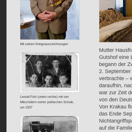
Mit seinen Kriegsauszeichnungen
Mutter Hausfr
Gutshof eine 
begann der Zw
2. September 
verbrachte – 
daraufhin, nac
war zur Zeit d
Leonid Fish (unten rechts) mit vier
von den Deuts
Mitschülern seiner polnischen Schule,
Von Krakau fl
um 1937
das Ende Sep
Nichtangriffs
auf die Famil