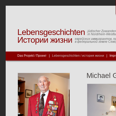
Lebensgeschichten
jüdischer Zuwander
in Nordrhein-Westfa
Истории жизни
еврейских иммигрантов, п
в федеральной земле Сев
Das Projekt / Проект
|
Lebensgeschichten / история жизни
|
Imp
Michael 