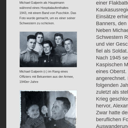
einer Flakbatt
Michael Galperin als Hauptmann
während eines Hospitalaufenthaltes
Kaukasusregio
1943, mit einem Band von Puschkin. Das
Einsätze erhi
Foto wurde gemacht, um es einer seiner
Banners, den 
Schwestern zu schicken.
Neben Michael
Schwestern Ro
und vier Gesc
fiel als Soldat.
Nach 1945 set
Kaspischen Me
eines Oberst.
Michael Galperin (r.) im Rang eines
Offiziers mit Bekannten aus der Armee,
angerechnet. 
1940er-Jahre
folgenden Jah
zuletzt als st
Krieg geschl
hervor, Alexan
Zwar hatte d
beruflichen F
Auswanderung 