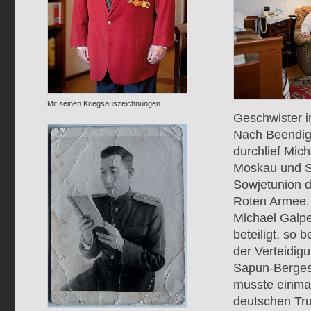
Mit seinen Kriegsauszeichnungen
Geschwister i
Nach Beendig
durchlief Mic
Moskau und Se
Sowjetunion di
Roten Armee.
Michael Galpe
beteiligt, so
der Verteidig
Sapun-Berges
musste einmal
deutschen Tru