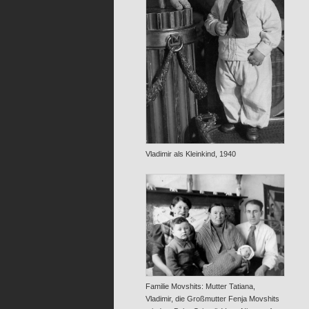
Vladimir als Kleinkind, 1940
Familie Movshits: Mutter Tatiana,
Vladimir, die Großmutter Fenja Movshits