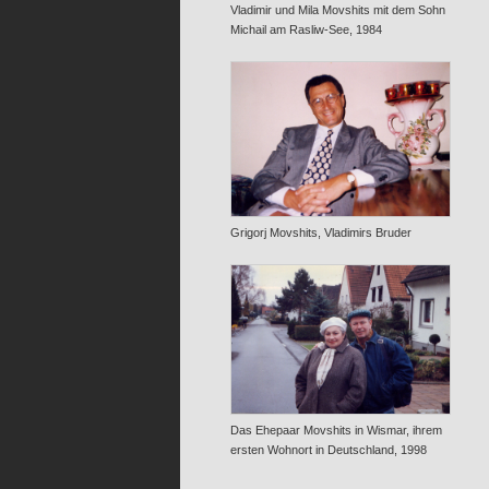
Vladimir und Mila Movshits mit dem Sohn
Michail am Rasliw-See, 1984
Grigorj Movshits, Vladimirs Bruder
Das Ehepaar Movshits in Wismar, ihrem
ersten Wohnort in Deutschland, 1998