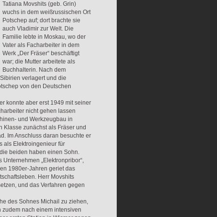
Tatiana Movshits (geb. Grin)
wuchs in dem weißrussischen Ort
Potschep auf; dort brachte sie
auch Vladimir zur Welt. Die
Familie lebte in Moskau, wo der
Vater als Facharbeiter in dem
Werk „Der Fräser“ beschäftigt
war; die Mutter arbeitete als
Buchhalterin. Nach dem
ibirien verlagert und die
 Potschep von den Deutschen
 er konnte aber erst 1949 mit seiner
harbeiter nicht gehen lassen
aschinen- und Werkzeugbau in
n Klasse zunächst als Fräser und
ad. Im Anschluss daran besuchte er
 als Elektroingenieur für
 die beiden haben einen Sohn.
das Unternehmen „Elektronpribor“,
den 1980er-Jahren geriet das
schaftsleben. Herr Movshits
 setzen, und das Verfahren gegen
he des Sohnes Michail zu ziehen,
ich zudem nach einem intensiven