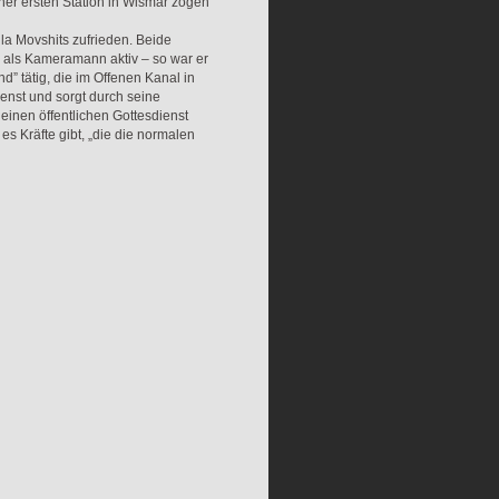
er ersten Station in Wismar zogen
la Movshits zufrieden. Beide
. als Kameramann aktiv – so war er
” tätig, die im Offenen Kanal in
enst und sorgt durch seine
einen öffentlichen Gottesdienst
s es Kräfte gibt, „die die normalen