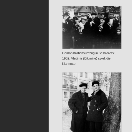
Demonstrationsumzug in Sestrorezk,
1952: Vladimir (Bildmitte) spielt die
Klarinette