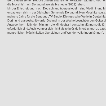
Berufsleben seinen Hobbys und ehrenamtlichen Aktivitäten widmen. Nach ein
die Movshits’ nach Dortmund, wo sie bis heute (2012) leben.
Mit der Entscheidung, nach Deutschland überzusiedeln, sind Vladimir und Mi
engagieren sich in der Jüdischen Gemeinde Dortmund. Herr Movshits ist u.a
mehrere Jahre für die Sendung „TV-Studio: Die russische Welle in Deutschland
Dortmund ausgestrahlt wurde. Dreimal in der Woche besucht er den Gottesdi
Anwesenheit mit für den Minjan – die Mindestzahl von zehn Männern, die für 
erforderlich sind. Auch wenn er sich nicht als religiös definiert, glaubt er, das
menschlichen Möglichkeiten übersteigen und Wunder vollbringen können“.