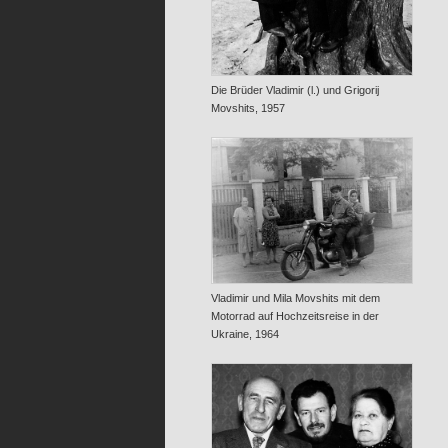
Die Brüder Vladimir (l.) und Grigorij
Movshits, 1957
Vladimir und Mila Movshits mit dem
Motorrad auf Hochzeitsreise in der
Ukraine, 1964