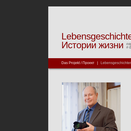
Lebensgeschicht
Истории жизни
ев
в 
Das Projekt / Проект
|
Lebensgeschichten