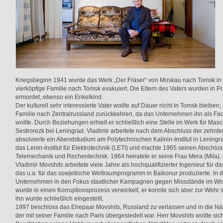
Kriegsbeginn 1941 wurde das Werk „Der Fräser“ von Moskau nach Tomsk in S
vierköpfige Familie nach Tomsk evakuiert. Die Eltern des Vaters wurden in
ermordet, ebenso ein Enkelkind.
Der kulturell sehr interessierte Vater wollte auf Dauer nicht in Tomsk bleiben;
Familie nach Zentralrussland zurückkehren, da das Unternehmen ihn als Fac
wollte. Durch Beziehungen erhielt er schließlich eine Stelle im Werk für M
Sestrorezk bei Leningrad. Vladimir arbeitete nach dem Abschluss der zehnte
absolvierte ein Abendstudium am Polytechnischen Kalinin-Institut in Leningr
das Lenin-Institut für Elektrotechnik (LETI) und machte 1965 seinen Abschluss
Telemechanik und Rechentechnik. 1964 heiratete er seine Frau Mera (Mila),
Vladimir Movshits arbeitete viele Jahre als hochqualifizierter Ingenieur für 
das u.a. für das sowjetische Weltraumprogramm in Baikonur produzierte. In 
Unternehmen in den Fokus staatlicher Kampagnen gegen Missstände im Wirt
wurde in einen Korruptionsprozess verwickelt, er konnte sich aber zur Wehr
ihn wurde schließlich eingestellt.
1997 beschloss das Ehepaar Movshits, Russland zu verlassen und in die Nä
der mit seiner Familie nach Paris übergesiedelt war. Herr Movshits wollte s