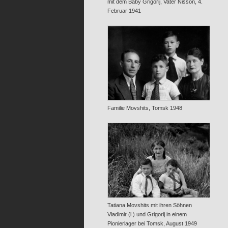
mit dem Baby Grigorij, Vater Nisson, 4.
Februar 1941
Familie Movshits, Tomsk 1948
Tatiana Movshits mit ihren Söhnen
Vladimir (l.) und Grigorij in einem
Pionierlager bei Tomsk, August 1949