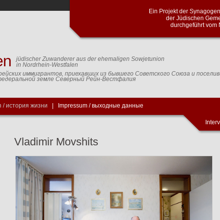
Проект синагогальной общины город
общин Северного Рейна и Вестф
Кельнского центра доку
en
jüdischer Zuwanderer aus der ehemaligen Sowjetunion
in Nordrhein-Westfalen
рейских иммигрантов, приехавших из бывшего Советского Союза и посели
федеральной земле Северный Рейн-Вестфалия
 / история жизни
|
Impressum / выходные данные
Inter
Vladimir Movshits