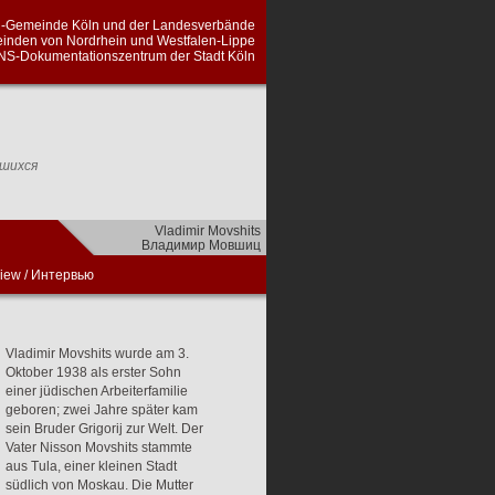
а Кельна и Земельных союзов еврейских
алии-Липпе, проведенный сотрудниками
ментации периода национал-социализма
вшихся
Vladimir Movshits
Владимир Мовшиц
view
/
Интервью
Vladimir Movshits wurde am 3.
Oktober 1938 als erster Sohn
einer jüdischen Arbeiterfamilie
geboren; zwei Jahre später kam
sein Bruder Grigorij zur Welt. Der
Vater Nisson Movshits stammte
aus Tula, einer kleinen Stadt
südlich von Moskau. Die Mutter