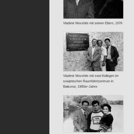
Vladimir Movshits mit seinen Eltern, 1976
Vladimir Movshits mit zwei Kollegen im
sowjetischen Raumfahrtzentrum in
Baikonur, 1980er-Jahre