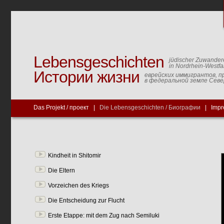
Lebensgeschichten
jüdischer Zuwander
in Nordrhein-Westfa
Истории жизни
еврейских иммигрантов, п
в федеральной земле Сев
Das Projekt / проект
|
Die Lebensgeschichten / Биографии
|
Impr
Kindheit in Shitomir
Die Eltern
Vorzeichen des Kriegs
Die Entscheidung zur Flucht
Erste Etappe: mit dem Zug nach Semiluki