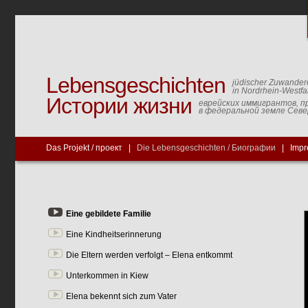
Lebensgeschichten
jüdischer Zuwander
in Nordrhein-Westfa
Истории жизни
еврейских иммигрантов, п
в федеральной земле Сев
Das Projekt / проект
|
Die Lebensgeschichten / Биографии
|
Impr
Eine gebildete Familie
Eine Kindheitserinnerung
Die Eltern werden verfolgt – Elena entkommt
Unterkommen in Kiew
Elena bekennt sich zum Vater