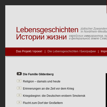
Lebensgeschichten
jüdischer Zuwander
in Nordrhein-Westfa
Истории жизни
еврейских иммигрантов, п
в федеральной земле Сев
Das Projekt / проект
|
Die Lebensgeschichten / Биографии
|
Impr
Die Familie Gildenberg
Religion – damals und heute
Erinnerungen an die Zeit vor dem Krieg
Kriegsbeginn: die Deutschen erobern Smolensk
Flucht zum Dorf der Großeltern