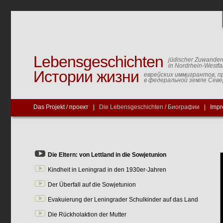
Lebensgeschichten
jüdischer Zuwander
in Nordrhein-Westfa
Истории жизни
еврейских иммигрантов, п
в федеральной земле Сев
Das Projekt / проект
|
Die Lebensgeschichten / Биографии
|
Impr
Die Eltern: von Lettland in die Sowjetunion
Kindheit in Leningrad in den 1930er-Jahren
Der Überfall auf die Sowjetunion
Evakuierung der Leningrader Schulkinder auf das Land
Die Rückholaktion der Mutter