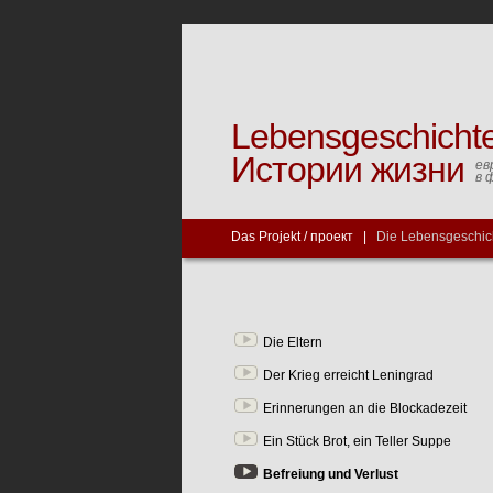
Lebensgeschicht
Истории жизни
ев
в 
Das Projekt / проект
|
Die Lebensgeschic
Die Eltern
Der Krieg erreicht Leningrad
Erinnerungen an die Blockadezeit
Ein Stück Brot, ein Teller Suppe
Befreiung und Verlust