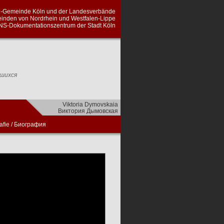
en-Gemeinde Köln und der Landesverbände
inden von Nordrhein und Westfalen-Lippe
NS-Dokumentationszentrum der Stadt Köln
вшихся
Viktoria Dymovskaia
Виктория Дымовская
afie
/
Биография