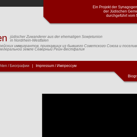
Ein Projekt der Synagog
der Jüdischen Geme
durchgeführt vom 
en
jüdischer Zuwanderer aus der ehemaligen Sowjetunion
in Nordrhein-Westfalen
рейских иммигрантов, приехавших из бывшего Советского Союза и посели
федеральной земле Северный Рейн-Вестфалия
hten / Биографии
|
Impressum / Импрессум
Biogr