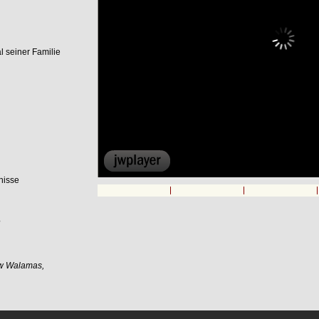
 seiner Familie
00:00
rnisse
?
ew Walamas,