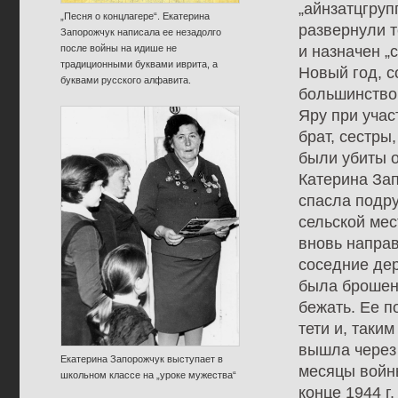
„айнзатцгруп
„Песня о концлагере“. Екатерина
развернули т
Запорожчук написала ее незадолго
после войны на идише не
и назначен „с
традиционными буквами иврита, а
Новый год, с
буквами русского алфавита.
большинство
Яру при учас
брат, сестры
были убиты о
Катерина Зап
спасла подру
сельской мес
вновь направ
соседние дер
была брошена
бежать. Ее п
тети и, таки
вышла через
Екатерина Запорожчук выступает в
месяцы войны
школьном классе на „уроке мужества“
конце 1944 г