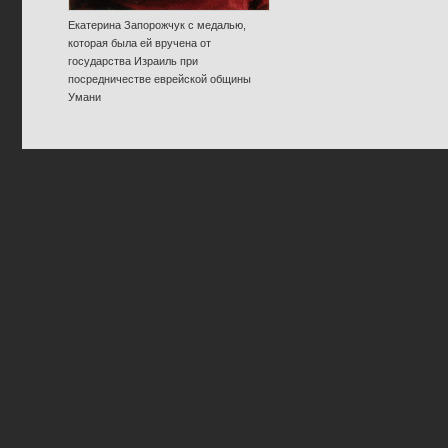
Екатерина Запорожчук с медалью,
которая была ей вручена от
государства Израиль при
посредничестве еврейской общины
Умани