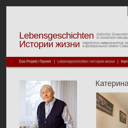
Lebensgeschichten
jüdischer Zuwander
in Nordrhein-Westfa
Истории жизни
еврейских иммигрантов, п
в федеральной земле Сев
Das Projekt / Проект
|
Lebensgeschichten / история жизни
|
Imp
Катерин