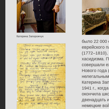
Катерина Запорожчук
было 22 000 
еврейского 
(1772–1810),
хасидизма. П
совершали е
Нового года 
нелегальным 
Катерина Зап
1941 г., ког
окончила шко
двенадцать и 
немецкие вой