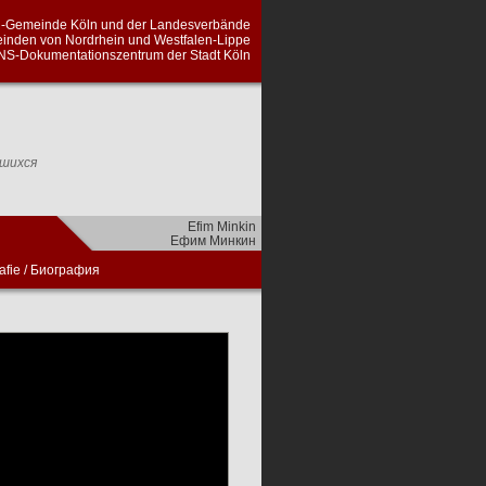
en-Gemeinde Köln und der Landesverbände
inden von Nordrhein und Westfalen-Lippe
NS-Dokumentationszentrum der Stadt Köln
вшихся
Efim Minkin
Ефим Минкин
afie
/
Биография