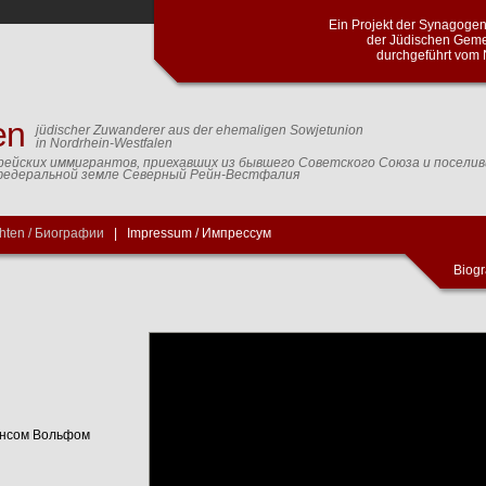
Ein Projekt der Synagog
der Jüdischen Geme
durchgeführt vom 
en
jüdischer Zuwanderer aus der ehemaligen Sowjetunion
in Nordrhein-Westfalen
рейских иммигрантов, приехавших из бывшего Советского Союза и посели
федеральной земле Северный Рейн-Вестфалия
hten / Биографии
|
Impressum / Импрессум
Biogr
сенсом Вольфом