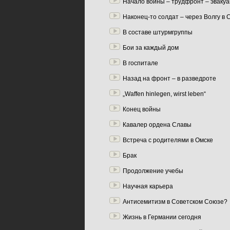
Начало войны – трудфронт – эваку
Наконец-то солдат – через Волгу в 
В составе штурмгруппы
Бои за каждый дом
В госпитале
Назад на фронт – в разведроте
„Waffen hinlegen, wirst leben“
Конец войны
Кавалер ордена Славы
Встреча с родителями в Омске
Брак
Продолжение учебы
Научная карьера
Антисемитизм в Советском Союзе?
Жизнь в Германии сегодня