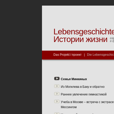
Lebensgeschicht
Истории жизни
ев
в 
Das Projekt / проект
|
Die Lebensgeschic
Семья Минкиных
Из Могилева в Баку и обратно
Раннее увлечение гимнастикой
Учеба в Москве – встреча с экстра
Мессингом