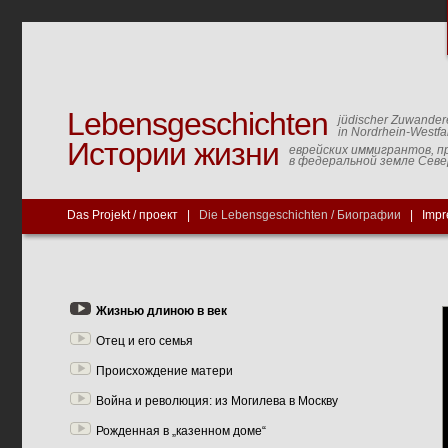
Lebensgeschichten
jüdischer Zuwander
in Nordrhein-Westfa
Истории жизни
еврейских иммигрантов, п
в федеральной земле Сев
Das Projekt / проект
|
Die Lebensgeschichten / Биографии
|
Impr
Жизнью длиною в век
Отец и его семья
Происхождение матери
Война и революция: из Могилева в Москву
Рожденная в „казенном доме“