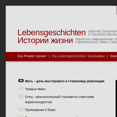
Lebensgeschichten
jüdischer Zuwander
in Nordrhein-Westfa
Истории жизни
еврейских иммигрантов, п
в федеральной земле Сев
Das Projekt / проект
|
Die Lebensgeschichten / Биографии
|
Impr
Мать – дочь мастерового и сторонница революции
Чуждые миры
Отец – военнопленный становится советским
корреспондентом
Пребывание в Токио