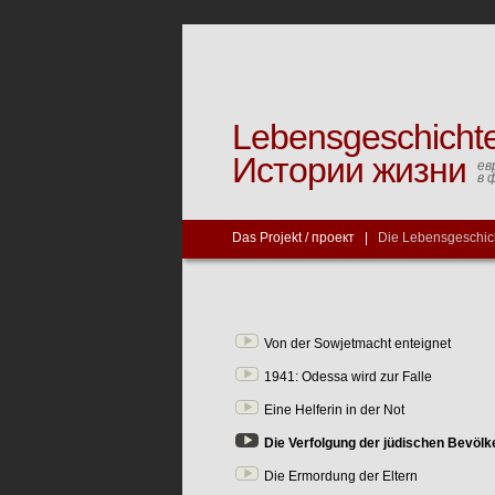
Lebensgeschicht
Истории жизни
ев
в 
Das Projekt / проект
|
Die Lebensgeschic
Von der Sowjetmacht enteignet
1941: Odessa wird zur Falle
Eine Helferin in der Not
Die Verfolgung der jüdischen Bevölk
Die Ermordung der Eltern