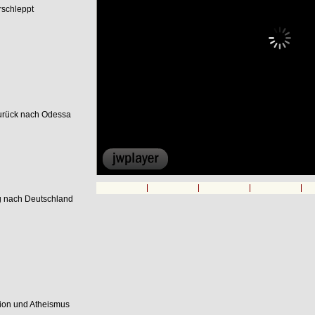
rschleppt
zurück nach Odessa
00:00
g nach Deutschland
tion und Atheismus