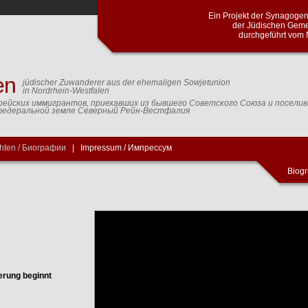
Ein Projekt der Synagog
der Jüdischen Geme
durchgeführt vom 
en
jüdischer Zuwanderer aus der ehemaligen Sowjetunion
in Nordrhein-Westfalen
рейских иммигрантов, приехавших из бывшего Советского Союза и посели
федеральной земле Северный Рейн-Вестфалия
hten / Биографии
|
Impressum / Импрессум
Biogr
erung beginnt