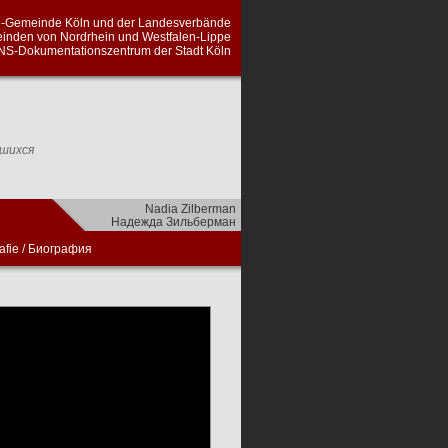
en-Gemeinde Köln und der Landesverbände
inden von Nordrhein und Westfalen-Lippe
NS-Dokumentationszentrum der Stadt Köln
вшихся
Nadia Zilberman
Надежда Зильберман
afie
/
Биография