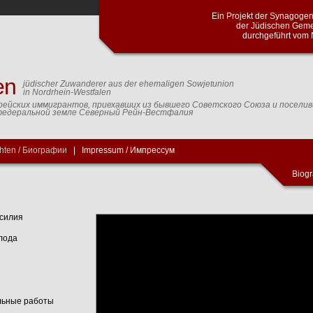
Ein Projekt der Synagog
der Jüdischen Geme
durchgeführt vom 
en
jüdischer Zuwanderer aus der ehemaligen Sowjetunion
in Nordrhein-Westfalen
рейских иммигрантов, приехавших из бывшего Советского Союза и посели
федеральной земле Северный Рейн-Вестфалия
hten / Биографии
|
Impressum / Импрессум
Biogr
асилия
лода
льные работы