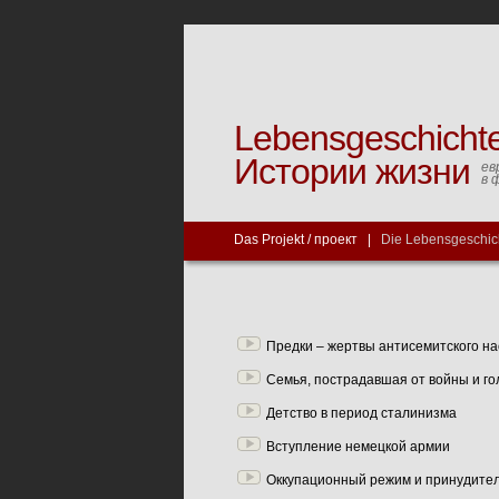
Lebensgeschicht
Истории жизни
ев
в 
Das Projekt / проект
|
Die Lebensgeschic
Предки – жертвы антисемитского н
Семья, пострадавшая от войны и го
Детство в период сталинизма
Вступление немецкой армии
Оккупационный режим и принудите