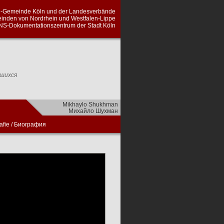
en-Gemeinde Köln und der Landesverbände
inden von Nordrhein und Westfalen-Lippe
NS-Dokumentationszentrum der Stadt Köln
вшихся
Mikhaylo Shukhman
Михайло Шухман
afie
/
Биография