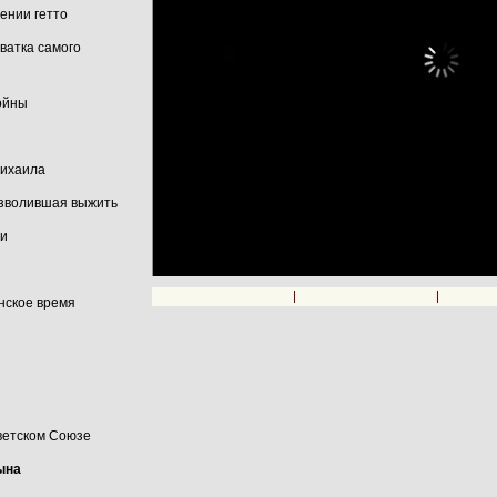
ении гетто
ватка самого
ойны
Михаила
озволившая выжить
ни
00:00
нское время
ветском Союзе
ына