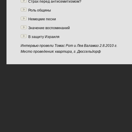
Страх перед антисемитизмом?
Роль общины
Немецкие песни
Значение воспоминаний
В защиту Израиля
Интервью провели Томас Рот и Лев Валамаз 2.8.2010 г.
Место проведения: квартира, г. Дюссельдорф