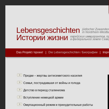
Lebensgeschichten
jüdischer Zuwander
in Nordrhein-Westfa
Истории жизни
еврейских иммигрантов, п
в федеральной земле Сев
Das Projekt / проект
|
Die Lebensgeschichten / Биографии
|
Impr
Предки – жертвы антисемитского насилия
Семья, пострадавшая от войны и голода
Детство в период сталинизма
Вступление немецкой армии
Оккупационный режим и принудительные работы