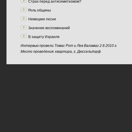
Страх перед антисемитизмом?
Роль общины
Немецкие песни
Значение воспоминаний
В защиту Израиля
Интервью провели Томас Рот и Лев Валамаз 2.8.2010 г.
Место проведения: квартира, г. Дюссельдорф