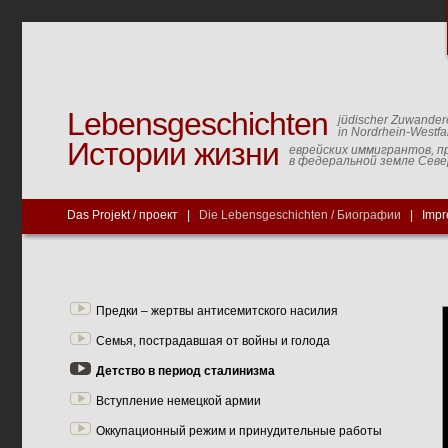
Lebensgeschichten
jüdischer Zuwander
in Nordrhein-Westfa
Истории жизни
еврейских иммигрантов, п
в федеральной земле Сев
Das Projekt / проект
|
Die Lebensgeschichten / Биографии
|
Impr
Предки – жертвы антисемитского насилия
Семья, пострадавшая от войны и голода
Детство в период сталинизма
Вступление немецкой армии
Оккупационный режим и принудительные работы