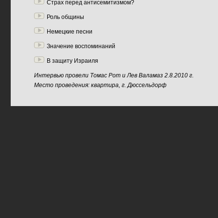
Страх перед антисемитизмом?
Роль общины
Немецкие песни
Значение воспоминаний
В защиту Израиля
Интервью провели Томас Рот и Лев Валамаз 2.8.2010 г.
Место проведения: квартира, г. Дюссельдорф