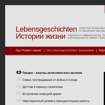
Lebensgeschichten
jüdischer Zuwander
in Nordrhein-Westfa
Истории жизни
еврейских иммигрантов, п
в федеральной земле Сев
Das Projekt / проект
|
Die Lebensgeschichten / Биографии
|
Impr
Предки – жертвы антисемитского насилия
Семья, пострадавшая от войны и голода
Детство в период сталинизма
Вступление немецкой армии
Оккупационный режим и принудительные работы