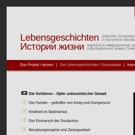
Lebensgeschichten
jüdischer Zuwander
in Nordrhein-Westfa
Истории жизни
еврейских иммигрантов, п
в федеральной земле Сев
Das Projekt / проект
|
Die Lebensgeschichten / Биографии
|
Impr
Die Vorfahren – Opfer antisemitischer Gewalt
Die Familie – getroffen von Krieg und Hungersnot
Kindheit im Stalinismus
Der Einmarsch der Deutschen
Besatzungsregime und Zwangsarbeit